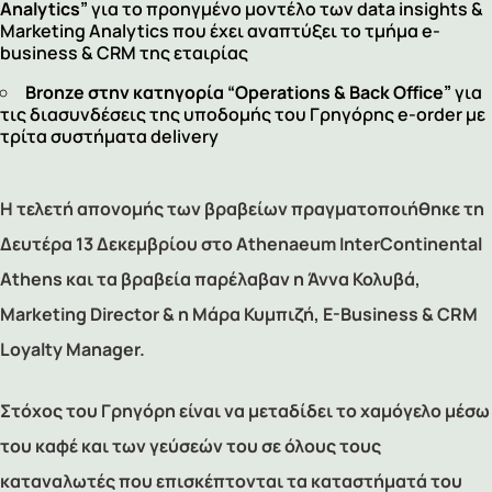
Analytics
”
για το προηγμένο μοντέλο των data insights &
Marketing Analytics που έχει αναπτύξει το τμήμα e-
business & CRM της εταιρίας
Bronze
στην κατηγορία “Operations &
B
ack Office”
για
τις διασυνδέσεις της υποδομής του
Γρηγόρης e-order
με
τρίτα συστήματα delivery
Η τελετή απονομής των βραβείων πραγματοποιήθηκε τη
Δευτέρα 13 Δεκεμβρίου στο Athenaeum InterContinental
Athens και τα βραβεία παρέλαβαν η Άννα Κολυβά,
Marketing Director & η Μάρα Κυμπιζή, E-Business & CRM
Loyalty Manager.
Στόχος του Γρηγόρη είναι να μεταδίδει το χαμόγελο μέσω
του καφέ και των γεύσεών του σε όλους τους
καταναλωτές που επισκέπτονται τα καταστήματά του