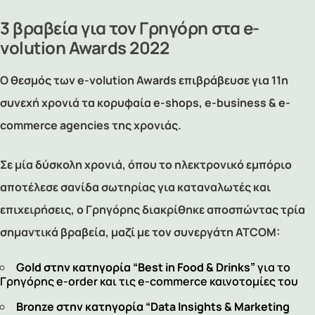
3 βραβεία για τον Γρηγόρη στα e-
volution Awards 2022
Ο θεσμός των e-volution Awards επιβράβευσε για 11η
συνεχή χρονιά τα κορυφαία e-shops, e-business
&
e-
commerce agencies της χρονιάς.
Σε μία δύσκολη χρονιά, όπου το ηλεκτρονικό εμπόριο
αποτέλεσε σανίδα σωτηρίας για καταναλωτές και
επιχειρήσεις, ο
Γρηγόρης
διακρίθηκε αποσπώντας τρία
σημαντικά βραβεία, μαζί με τον συνεργάτη ATCOM:
Gold
στην κατηγορία “
Best
in
Food
&
Drinks
”
για το
Γρηγόρης e-order
και τις e-commerce καινοτομίες του
Bronze
στην κατηγορία “
Data
Insights
&
Marketing