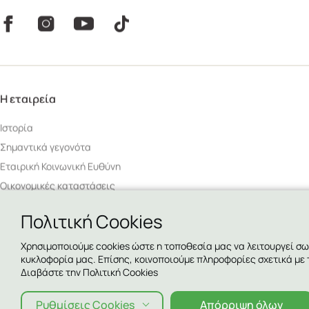
H εταιρεία
Ιστορία
Σημαντικά γεγονότα
Εταιρική Κοινωνική Ευθύνη
Οικονομικές καταστάσεις
Δελτία Τύπου
Πολιτική Cookies
Καταστήματα
Επικοινωνία
Χρησιμοποιούμε cookies ώστε η τοποθεσία μας να λειτουργεί σω
κυκλοφορία μας. Επίσης, κοινοποιούμε πληροφορίες σχετικά με
Πολιτική Ποιότητας, Περιβάλλοντος Ασφάλειας Τροφίμων & Ασφάλε
Διαβάστε την Πολιτική Cookies
Εργαζομένων
Πολιτική για την επιχειρησιακή συνέχεια
Ρυθμίσεις Cookies
Απόρριψη όλων