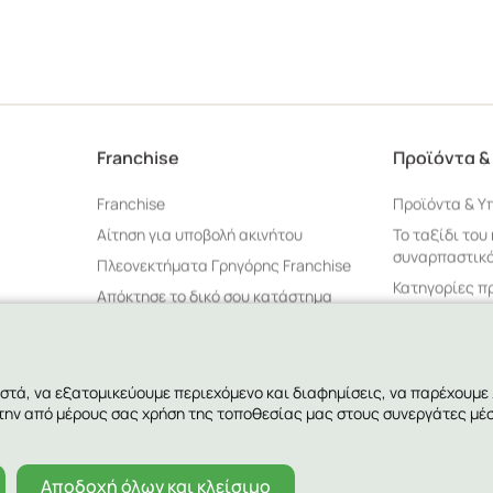
Franchise
Προϊόντα &
Franchise
Προϊόντα & Υ
Αίτηση για υποβολή ακινήτου
Το ταξίδι του
συναρπαστικό
Πλεονεκτήματα Γρηγόρης Franchise
Κατηγορίες π
Απόκτησε το δικό σου κατάστημα
Γρηγόρης
Ποιότητα & Α
Γίνε συνεργάτης
Τρόποι εξυπη
Οι συνεργάτες μας
στά, να εξατομικεύουμε περιεχόμενο και διαφημίσεις, να παρέχουμε
Συχνές ερωτήσεις
 την από μέρους σας χρήση της τοποθεσίας μας στους συνεργάτες μέ
ιας
Διαθέσιμες περιοχές ανάπτυξης
Αποδοχή όλων και κλείσιμο