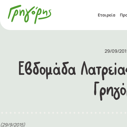
Εταιρεία
Προ
29/09/201
Εβδομάδα Λατρείας
Γρηγό
(29/9/2015)