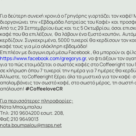
Για δεύτερη συνεχή χρονιά ο Γρηγόρης γιορτάζει τον καφέ
διοργανώνει την «Εβδομάδα Λατρείας του Καφέ» και προσφέ
Από τις 29 Σεπτεμβρίου έως και τις 5 Οκτωβρίου, όσοι επισκ
καφέ που θα επιλέξουν, θα λάβουν ένα ξυστό κουπόνι. Αυτόμ
κερδίζουν. Συγκεκριμένα, 5000 τυχεροί θα κερδίσουν τον κα
καφέ τους για μία ολόκληρη εβδομάδα!
Επιπλέον με διαγωνισμό μέσω Facebook , θα μπορούν οι φίλο
https://www.facebook.com/gregorys.gr
, να φτιάξουν τον αγα
για το πώς ετοιμάζεται ο σωστός καφές στο Coffeeright του
σε κλήρωση όπου 7 τυχεροί την ημέρα για 7 ημέρες θα κερδί
Άλλωστε, το Coffeeright ξέρει όλα τα μυστικά για τον καφέ:
απολαμβάνεις τον σωστό καφέ, στο σωστό μέρος, τη σωστή στι
απόλαυση!
#CoffeeloveCR
Για περισσότερες πληροφορίες:
Νότα Μπούμπαλου
Τηλ: 210 9604200 εσωτ. 208,
Φαξ:210 9649013
nota.boumpalou@msps.net