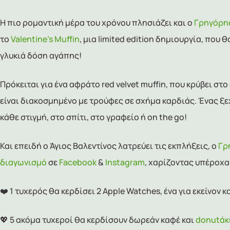
Η πιο ρομαντική μέρα του χρόνου πλησιάζει και ο
Γρηγόρη
το
Valentine’s Muffin
, μια limited edition δημιουργία, που 
γλυκιά δόση αγάπης!
Πρόκειται για ένα αφράτο red velvet muffin, που κρύβει στ
είναι διακοσμημένο με τρούφες σε σχήμα καρδιάς. Ένας ξ
κάθε στιγμή, στο σπίτι, στο γραφείο ή on the go!
Και επειδή ο Άγιος Βαλεντίνος λατρεύει τις εκπλήξεις, ο
Γρ
διαγωνισμό
σε
Facebook
&
Instagram
, χαρίζοντας υπέροχ
❤️ 1 τυχερός θα κερδίσει 2 Apple Watches, ένα για εκείνον κα
💖 5 ακόμα τυχεροί θα κερδίσουν δωρεάν καφέ και
donutάκι