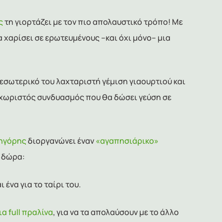
ς
τη γιορτάζει με τον πιο απολαυστικό τρόπο! Με
θα χαρίσει σε ερωτευμένους –και όχι μόνο– μια
ο εσωτερικό του λαχταριστή γέμιση γιαουρτιού και
εχωριστός συνδυασμός που θα δώσει γεύση σε
ηγόρης
διοργανώνει έναν
«αγαπησιάρικο»
α δώρα:
ι ένα για το ταίρι του.
α full πραλίνα
, για να τα απολαύσουν με το άλλο