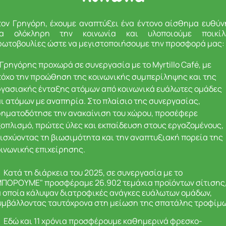
τον Γρηγόρη, έχουμε αναπτύξει ένα έντονο αίσθημα ευθύν
ια ολόκληρη την κοινωνία και υλοποιούμε ποικίλ
ρωτοβουλίες ώστε να μεγιστοποιήσουμε την προσφορά μας:
Γρηγόρης προχωρά σε συνεργασία με το Myrtillo Café, με
τόχο την προώθηση της κοινωνικής συμπερίληψης και της
ργασιακής ένταξης ατόμων από κοινωνικά ευάλωτες ομάδες
ι ατόμων με αναπηρία. Στο πλαίσιο της συνεργασίας,
ρηματοδότησε την ανακαίνιση του χώρου, προσέφερε
ξοπλισμό, πρώτες ύλες και εκπαίδευση στους εργαζομένους,
νισχύοντας τη βιωσιμότητα και την αναπτυξιακή πορεία της
οινωνικής επιχείρησης.
Κατά τη διάρκεια του 2025, σε συνεργασία με το
ΜΠΟΡΟΥΜΕ" προσφέραμε 26.902 τεμάχια προϊόντων σίτισης
α οποία κάλυψαν διατροφικές ανάγκες ευάλωτων ομάδων,
υμβάλλοντας ταυτόχρονα στη μείωση της σπατάλης τροφίμω
Εδώ και 11 χρόνια προσφέρουμε καθημερινά φρεσκο-