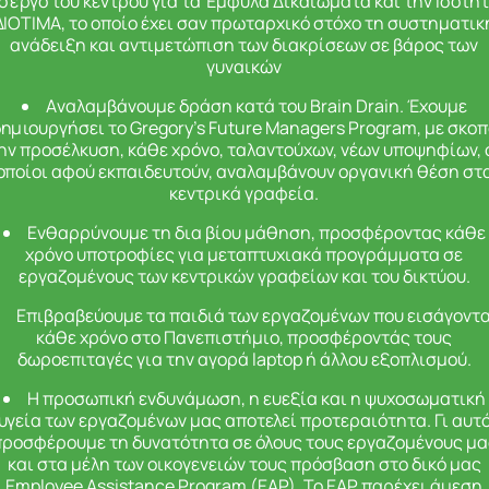
ο έργο του κέντρου για τα Έμφυλα Δικαιώματα και την Ισότη
ΔΙΟΤΙΜΑ, το οποίο έχει σαν πρωταρχικό στόχο τη συστηματικ
ανάδειξη και αντιμετώπιση των διακρίσεων σε βάρος των
γυναικών
Aναλαμβάνουμε δράση κατά του Brain Drain. Έχουμε
ημιουργήσει το Gregory’s Future Managers Program, με σκο
ην προσέλκυση, κάθε χρόνο, ταλαντούχων, νέων υποψηφίων, 
οποίοι αφού εκπαιδευτούν, αναλαμβάνουν οργανική θέση στ
κεντρικά γραφεία.
Ενθαρρύνουμε τη δια βίου μάθηση, προσφέροντας κάθε
χρόνο υποτροφίες για μεταπτυχιακά προγράμματα σε
εργαζομένους των κεντρικών γραφείων και του δικτύου.
Επιβραβεύουμε τα παιδιά των εργαζομένων που εισάγοντα
κάθε χρόνο στο Πανεπιστήμιο, προσφέροντάς τους
δωροεπιταγές για την αγορά laptop
ή άλλου εξοπλισμού.
Η προσωπική ενδυνάμωση
, η ευεξία και η ψυχοσωμα
τική
υγεία των εργαζομένων μας αποτελεί προτεραιότητα.
Γι
αυτ
προσφέρουμε τη δυνατότητα σε όλους τους εργαζομένους μα
και στα μέλη των οικογενειών τους
πρόσβαση στο δικό μας
Employee
Assistance
Program
(
EAP
). Το ΕΑΡ παρέχει άμεση