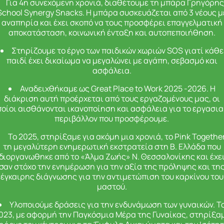
Για 4η συνεχόμενη χρονιά, διαθέτουμε τη μπάρα
Γρηγόρης
School Synergy Snacks. Η μπάρα συσκευάζεται από 3 νέους μ
αναπηρία και έχει σκοπό να τους προσφέρει επαγγελματική
αποκατάσταση, κοινωνική ένταξη και αυτοπεποιήθηση.
Στηρίζουμε το έργο των παιδικών χωριών SOS γιατί κάθε
παιδί έχει δικαίωμα να μεγαλώνει με αγάπη, σεβασμό και
ασφάλεια.
Αναδειχθήκαμε ως Great Place to Work 2025 -2026.
Η
διάκριση αυτή προέρχεται από τους εργαζομένους μας, οι
οίοι αισθάνονται ικανοποίηση και ασφάλεια για το εργασια
περιβάλλον που προσφέρουμε.
Το 2025, στηρίξαμε για ακόμη μια χρονιά, το Pink Together
τη μεγαλύτερη ενημερωτική εκστρατεία στη Β. Ελλάδα που
διοργανωθηκε από το «Άλμα Ζωής» Ν. Θεσσαλονίκης και έχε
σαν στόχο την ενημέρωση για την αξία της πρόληψης και τη
έγκαιρης διάγνωσης για την αντιμετώπιση του καρκίνου του
μαστού.
Υλοποιούμε δράσεις για την ενδυνάμωση των γυναικών. Τ
023, με αφορμή την Παγκόσμια Μέρα της Γυναίκας, στηρίξα